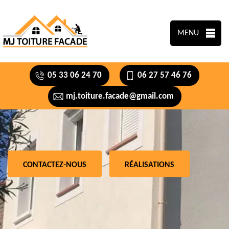
MENU
05 33 06 24 70
06 27 57 46 76
mj.toiture.facade@gmail.com
CONTACTEZ-NOUS
RÉALISATIONS