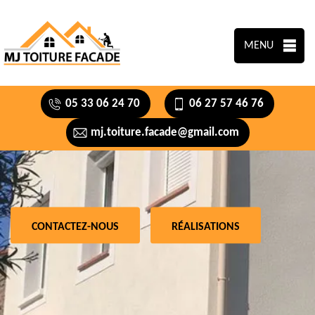
MENU
05 33 06 24 70
06 27 57 46 76
mj.toiture.facade@gmail.com
CONTACTEZ-NOUS
RÉALISATIONS