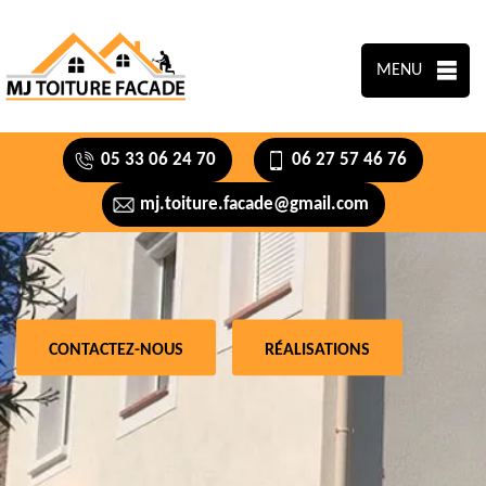
MENU
05 33 06 24 70
06 27 57 46 76
mj.toiture.facade@gmail.com
CONTACTEZ-NOUS
RÉALISATIONS