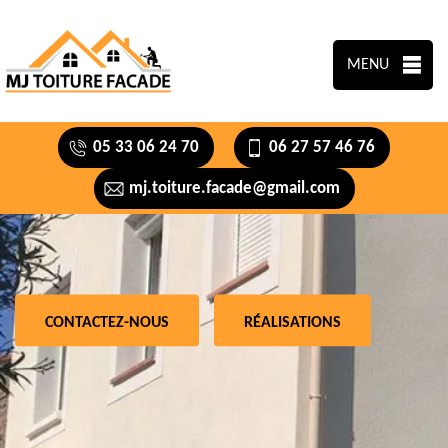
MENU
05 33 06 24 70
06 27 57 46 76
mj.toiture.facade@gmail.com
CONTACTEZ-NOUS
RÉALISATIONS