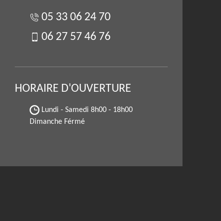
05 33 06 24 70
06 27 57 46 76
HORAIRE D'OUVERTURE
Lundi - Samedi
8h00 - 18h00
Dimanche Férmé