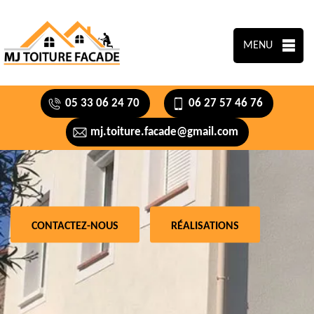
MENU
05 33 06 24 70
06 27 57 46 76
mj.toiture.facade@gmail.com
CONTACTEZ-NOUS
RÉALISATIONS