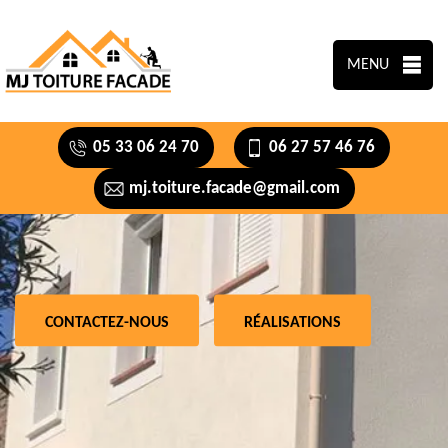
MENU
05 33 06 24 70
06 27 57 46 76
mj.toiture.facade@gmail.com
CONTACTEZ-NOUS
RÉALISATIONS