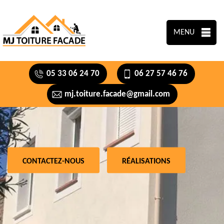
MENU
05 33 06 24 70
06 27 57 46 76
mj.toiture.facade@gmail.com
CONTACTEZ-NOUS
RÉALISATIONS