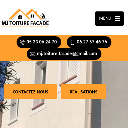
MENU
05 33 06 24 70
06 27 57 46 76
mj.toiture.facade@gmail.com
CONTACTEZ-NOUS
RÉALISATIONS