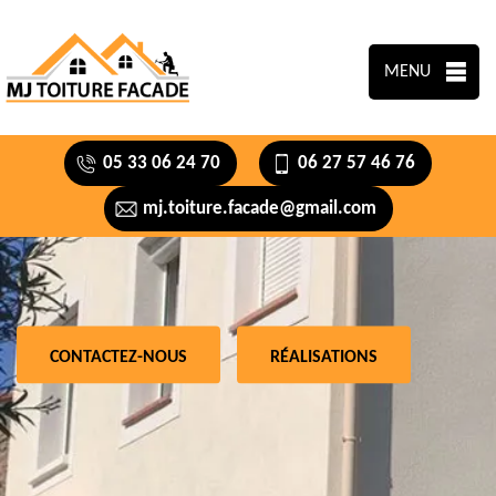
MENU
05 33 06 24 70
06 27 57 46 76
mj.toiture.facade@gmail.com
CONTACTEZ-NOUS
RÉALISATIONS