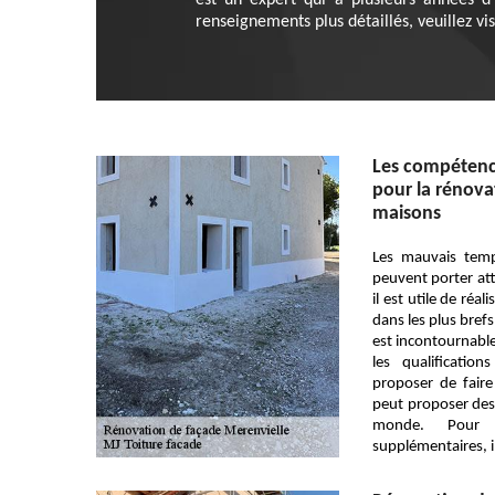
est un expert qui a plusieurs années d
renseignements plus détaillés, veuillez vis
Les compétenc
pour la rénova
maisons
Les mauvais temp
peuvent porter atte
il est utile de réa
dans les plus brefs 
est incontournabl
les qualificatio
proposer de faire
peut proposer des 
monde. Pour re
supplémentaires, il 