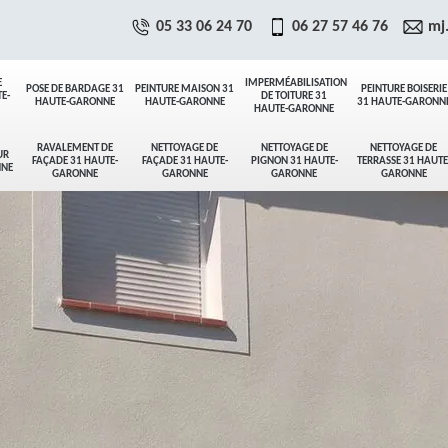
05 33 06 24 70
06 27 57 46 76
mj
E
IMPERMÉABILISATION
POSE DE BARDAGE 31
PEINTURE MAISON 31
PEINTURE BOISERIE
E-
DE TOITURE 31
HAUTE-GARONNE
HAUTE-GARONNE
31 HAUTE-GARONN
HAUTE-GARONNE
RAVALEMENT DE
NETTOYAGE DE
NETTOYAGE DE
NETTOYAGE DE
UR
FAÇADE 31 HAUTE-
FAÇADE 31 HAUTE-
PIGNON 31 HAUTE-
TERRASSE 31 HAUTE
NNE
GARONNE
GARONNE
GARONNE
GARONNE