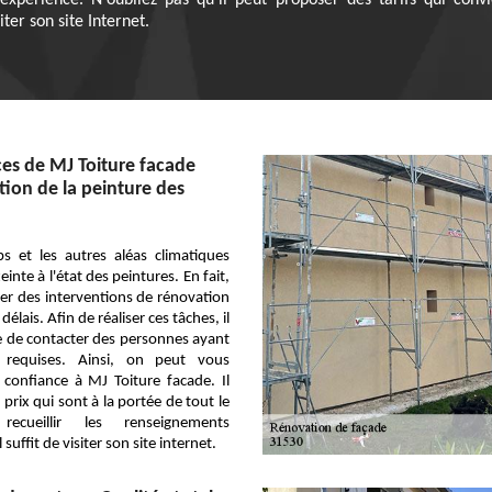
'expérience. N'oubliez pas qu'il peut proposer des tarifs qui co
iter son site Internet.
es de MJ Toiture facade
tion de la peinture des
s et les autres aléas climatiques
inte à l'état des peintures. En fait,
liser des interventions de rénovation
délais. Afin de réaliser ces tâches, il
e de contacter des personnes ayant
ns requises. Ainsi, on peut vous
 confiance à MJ Toiture facade. Il
prix qui sont à la portée de tout le
cueillir les renseignements
suffit de visiter son site internet.