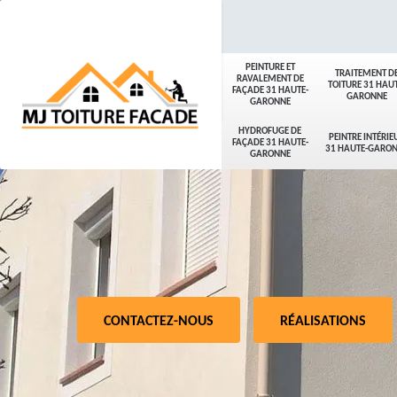
PEINTURE ET
TRAITEMENT D
RAVALEMENT DE
TOITURE 31 HAUT
FAÇADE 31 HAUTE-
GARONNE
GARONNE
HYDROFUGE DE
PEINTRE INTÉRIE
FAÇADE 31 HAUTE-
31 HAUTE-GARO
GARONNE
CONTACTEZ-NOUS
RÉALISATIONS