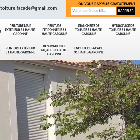
ON VOUS RAPPELLE GRATUITEMENT
.toiture.facade@gmail.com
PEINTURE MUR
PEINTURE
ETANCHEITÉ DE
HYDROFUGE DE
EXTÉRIEUR 31 HAUTE-
FERRONNERIE 31
TOITURE 31 HAUTE-
TOITURE 31 HAUTE-
E
GARONNE
HAUTE-GARONNE
GARONNE
GARONNE
RÉNOVATION DE
PEINTURE EXTÉRIEUR
ENDUITE DE FAÇADE
-
FAÇADE 31 HAUTE-
31 HAUTE-GARONNE
31 HAUTE-GARONNE
GARONNE