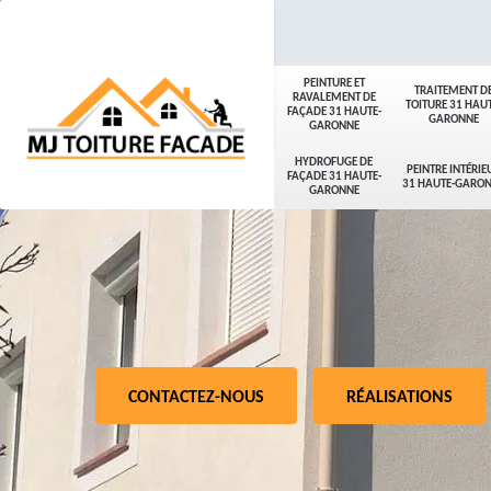
PEINTURE ET
TRAITEMENT D
RAVALEMENT DE
TOITURE 31 HAUT
FAÇADE 31 HAUTE-
GARONNE
GARONNE
HYDROFUGE DE
PEINTRE INTÉRIE
FAÇADE 31 HAUTE-
31 HAUTE-GARO
GARONNE
CONTACTEZ-NOUS
RÉALISATIONS