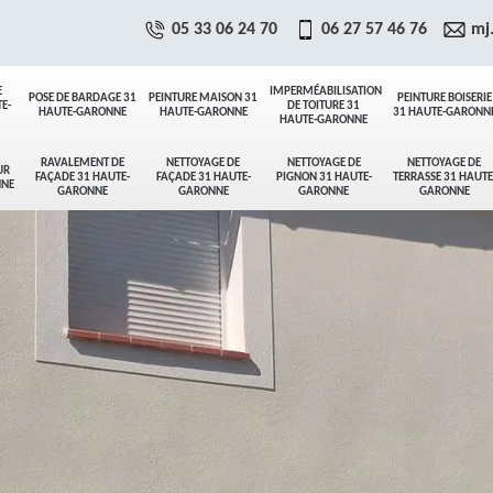
05 33 06 24 70
06 27 57 46 76
mj
E
IMPERMÉABILISATION
POSE DE BARDAGE 31
PEINTURE MAISON 31
PEINTURE BOISERIE
E-
DE TOITURE 31
HAUTE-GARONNE
HAUTE-GARONNE
31 HAUTE-GARONN
HAUTE-GARONNE
RAVALEMENT DE
NETTOYAGE DE
NETTOYAGE DE
NETTOYAGE DE
UR
FAÇADE 31 HAUTE-
FAÇADE 31 HAUTE-
PIGNON 31 HAUTE-
TERRASSE 31 HAUTE
NNE
GARONNE
GARONNE
GARONNE
GARONNE