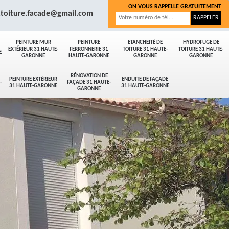
ON VOUS RAPPELLE GRATUITEMENT
.toiture.facade@gmail.com
PEINTURE MUR
PEINTURE
ETANCHEITÉ DE
HYDROFUGE DE
EXTÉRIEUR 31 HAUTE-
FERRONNERIE 31
TOITURE 31 HAUTE-
TOITURE 31 HAUTE-
E
GARONNE
HAUTE-GARONNE
GARONNE
GARONNE
RÉNOVATION DE
PEINTURE EXTÉRIEUR
ENDUITE DE FAÇADE
-
FAÇADE 31 HAUTE-
31 HAUTE-GARONNE
31 HAUTE-GARONNE
GARONNE