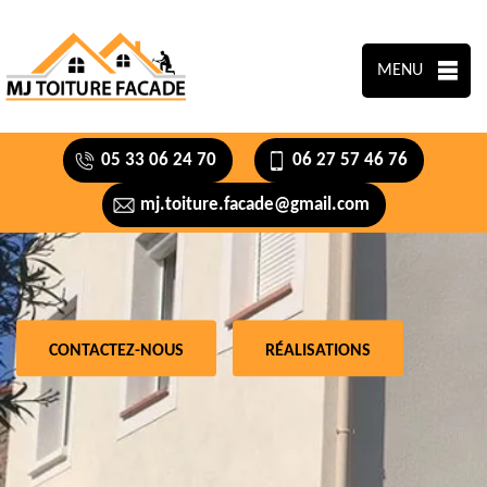
MENU
05 33 06 24 70
06 27 57 46 76
mj.toiture.facade@gmail.com
CONTACTEZ-NOUS
RÉALISATIONS