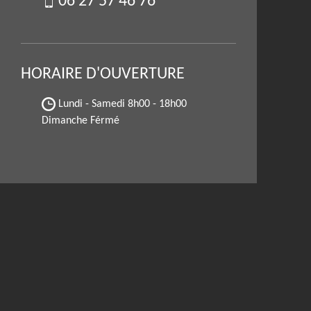
06 27 57 46 76
HORAIRE D'OUVERTURE
Lundi - Samedi
8h00 - 18h00
Dimanche Férmé