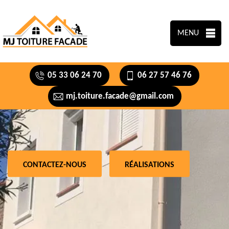
MENU
05 33 06 24 70
06 27 57 46 76
mj.toiture.facade@gmail.com
CONTACTEZ-NOUS
RÉALISATIONS