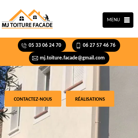
MENU
05 33 06 24 70
06 27 57 46 76
mj.toiture.facade@gmail.com
CONTACTEZ-NOUS
RÉALISATIONS