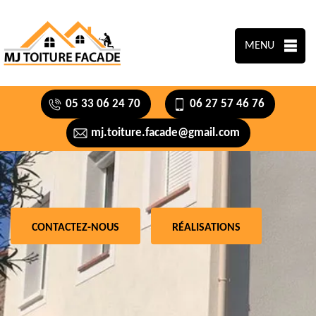
MENU
05 33 06 24 70
06 27 57 46 76
mj.toiture.facade@gmail.com
CONTACTEZ-NOUS
RÉALISATIONS