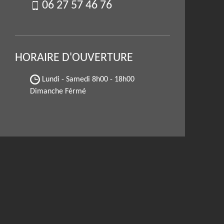
06 27 57 46 76
HORAIRE D'OUVERTURE
Lundi - Samedi
8h00 - 18h00
Dimanche Férmé