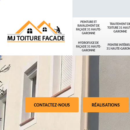
PEINTURE ET
TRAITEMENT D
RAVALEMENT DE
TOITURE 31 HAUT
FAÇADE 31 HAUTE-
GARONNE
GARONNE
HYDROFUGE DE
PEINTRE INTÉRIE
FAÇADE 31 HAUTE-
31 HAUTE-GARO
GARONNE
CONTACTEZ-NOUS
RÉALISATIONS