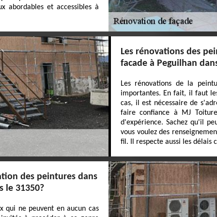
ux abordables et accessibles à
Les rénovations des pei
facade à Peguilhan dan
Les rénovations de la peint
importantes. En fait, il faut 
cas, il est nécessaire de s'ad
faire confiance à MJ Toiture
d'expérience. Sachez qu'il peu
vous voulez des renseignements
fil. Il respecte aussi les délais
ation des peintures dans
ns le 31350?
ux qui ne peuvent en aucun cas