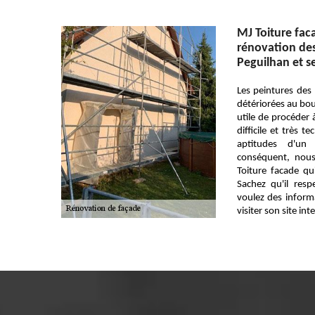
MJ Toiture faca
rénovation des 
Peguilhan et s
Les peintures de
détériorées au bout
utile de procéder 
difficile et très 
aptitudes d'un 
conséquent, nou
Toiture facade qu
Sachez qu'il resp
voulez des informa
visiter son site int