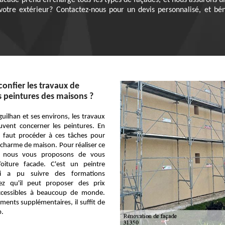
acade prend en charge tous les types de façades, et nous assurons u
votre extérieur? Contactez-nous pour un devis personnalisé, et béné
confier les travaux de
 peintures des maisons ?
guilhan et ses environs, les travaux
uvent concerner les peintures. En
il faut procéder à ces tâches pour
 charme de maison. Pour réaliser ce
l, nous vous proposons de vous
oiture facade. C'est un peintre
ui a pu suivre des formations
hez qu'il peut proposer des prix
accessibles à beaucoup de monde.
ments supplémentaires, il suffit de
b.