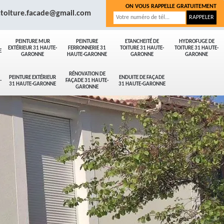
ON VOUS RAPPELLE GRATUITEMENT
.toiture.facade@gmail.com
PEINTURE MUR
PEINTURE
ETANCHEITÉ DE
HYDROFUGE DE
EXTÉRIEUR 31 HAUTE-
FERRONNERIE 31
TOITURE 31 HAUTE-
TOITURE 31 HAUTE-
E
GARONNE
HAUTE-GARONNE
GARONNE
GARONNE
RÉNOVATION DE
PEINTURE EXTÉRIEUR
ENDUITE DE FAÇADE
-
FAÇADE 31 HAUTE-
31 HAUTE-GARONNE
31 HAUTE-GARONNE
GARONNE