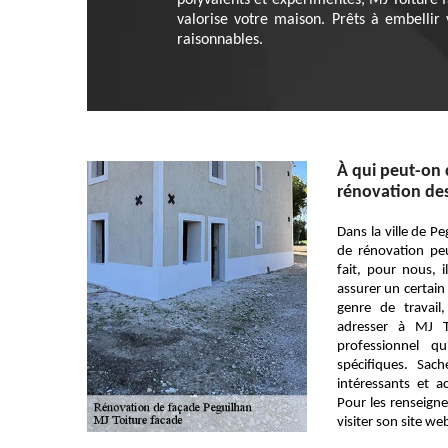
polyvalents et expérimentés, MJ Toiture f
valorise votre maison. Prêts à embellir 
raisonnables.
À qui peut-on 
rénovation des
Dans la ville de Pe
de rénovation pe
fait, pour nous, 
assurer un certain
genre de travai
adresser à MJ T
professionnel q
spécifiques. Sac
intéressants et 
Pour les renseigne
visiter son site we