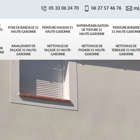
05 33 06 24 70
06 27 57 46 76
mj
E
IMPERMÉABILISATION
POSE DE BARDAGE 31
PEINTURE MAISON 31
PEINTURE BOISERIE
E-
DE TOITURE 31
HAUTE-GARONNE
HAUTE-GARONNE
31 HAUTE-GARONN
HAUTE-GARONNE
RAVALEMENT DE
NETTOYAGE DE
NETTOYAGE DE
NETTOYAGE DE
UR
FAÇADE 31 HAUTE-
FAÇADE 31 HAUTE-
PIGNON 31 HAUTE-
TERRASSE 31 HAUTE
NNE
GARONNE
GARONNE
GARONNE
GARONNE