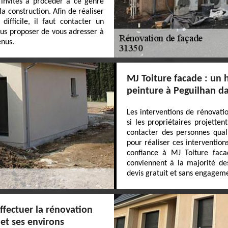
 invités à procéder à ce genre
a construction. Afin de réaliser
difficile, il faut contacter un
ous proposer de vous adresser à
enus.
MJ Toiture facade : un 
peinture à Peguilhan da
Les interventions de rénovati
si les propriétaires projetten
contacter des personnes qual
pour réaliser ces interventio
confiance à MJ Toiture facad
conviennent à la majorité des
devis gratuit et sans engagem
ffectuer la rénovation
 et ses environs