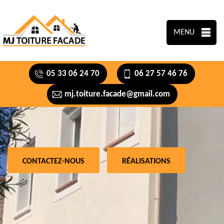
MENU
05 33 06 24 70
06 27 57 46 76
mj.toiture.facade@gmail.com
CONTACTEZ-NOUS
RÉALISATIONS