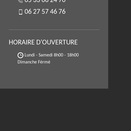
05 33 06 24 70
06 27 57 46 76
HORAIRE D'OUVERTURE
Lundi - Samedi
8h00 - 18h00
Dimanche Férmé