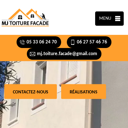
MENU
05 33 06 24 70
06 27 57 46 76
mj.toiture.facade@gmail.com
CONTACTEZ-NOUS
RÉALISATIONS