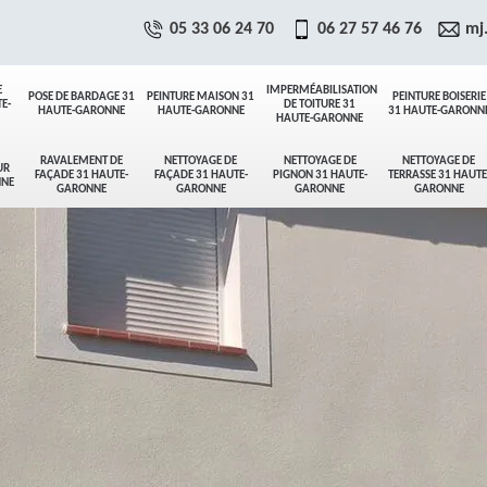
05 33 06 24 70
06 27 57 46 76
mj
E
IMPERMÉABILISATION
POSE DE BARDAGE 31
PEINTURE MAISON 31
PEINTURE BOISERIE
E-
DE TOITURE 31
HAUTE-GARONNE
HAUTE-GARONNE
31 HAUTE-GARONN
HAUTE-GARONNE
RAVALEMENT DE
NETTOYAGE DE
NETTOYAGE DE
NETTOYAGE DE
UR
FAÇADE 31 HAUTE-
FAÇADE 31 HAUTE-
PIGNON 31 HAUTE-
TERRASSE 31 HAUTE
NNE
GARONNE
GARONNE
GARONNE
GARONNE