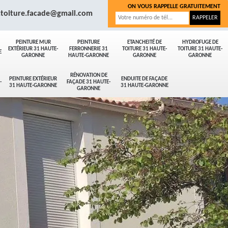
ON VOUS RAPPELLE GRATUITEMENT
.toiture.facade@gmail.com
PEINTURE MUR
PEINTURE
ETANCHEITÉ DE
HYDROFUGE DE
EXTÉRIEUR 31 HAUTE-
FERRONNERIE 31
TOITURE 31 HAUTE-
TOITURE 31 HAUTE-
E
GARONNE
HAUTE-GARONNE
GARONNE
GARONNE
RÉNOVATION DE
PEINTURE EXTÉRIEUR
ENDUITE DE FAÇADE
-
FAÇADE 31 HAUTE-
31 HAUTE-GARONNE
31 HAUTE-GARONNE
GARONNE