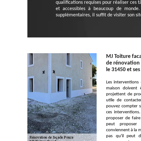
qualifications requises pour réaliser ces 
et accessibles à beaucoup de monde. 
supplémentaires, il suffit de visiter son sit
MJ Toiture fac
de rénovation 
le 31450 et ses
Les interventions
maison doivent êt
projettent de proc
utile de contact
pouvez compter su
ces intervention
proposer de faire
peut proposer 
conviennent à la m
pas qu'il peut d