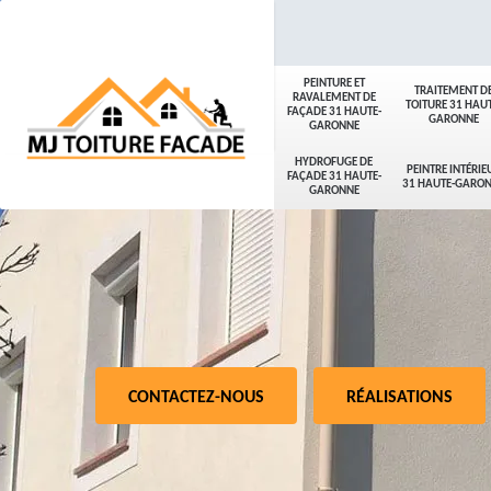
PEINTURE ET
TRAITEMENT D
RAVALEMENT DE
TOITURE 31 HAUT
FAÇADE 31 HAUTE-
GARONNE
GARONNE
HYDROFUGE DE
PEINTRE INTÉRIE
FAÇADE 31 HAUTE-
31 HAUTE-GARO
GARONNE
CONTACTEZ-NOUS
RÉALISATIONS