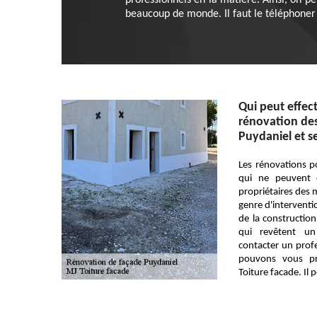
professionnels en la matière. Ainsi, on pe
beaucoup de monde. Il faut le téléphoner
Qui peut effec
rénovation des 
Puydaniel et s
Les rénovations p
qui ne peuvent 
propriétaires des 
genre d'interventi
de la construction
qui revêtent un 
contacter un profe
pouvons vous p
Toiture facade. Il 