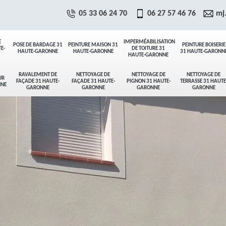
05 33 06 24 70
06 27 57 46 76
mj
E
IMPERMÉABILISATION
POSE DE BARDAGE 31
PEINTURE MAISON 31
PEINTURE BOISERIE
E-
DE TOITURE 31
HAUTE-GARONNE
HAUTE-GARONNE
31 HAUTE-GARONN
HAUTE-GARONNE
RAVALEMENT DE
NETTOYAGE DE
NETTOYAGE DE
NETTOYAGE DE
UR
FAÇADE 31 HAUTE-
FAÇADE 31 HAUTE-
PIGNON 31 HAUTE-
TERRASSE 31 HAUTE
NNE
GARONNE
GARONNE
GARONNE
GARONNE