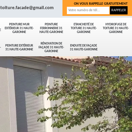
ON VOUS RAPPELLE GRATUITEMENT
.toiture.facade@gmail.com
PEINTURE MUR
PEINTURE
ETANCHEITÉ DE
HYDROFUGE DE
EXTÉRIEUR 31 HAUTE-
FERRONNERIE 31
TOITURE 31 HAUTE-
TOITURE 31 HAUTE-
E
GARONNE
HAUTE-GARONNE
GARONNE
GARONNE
RÉNOVATION DE
PEINTURE EXTÉRIEUR
ENDUITE DE FAÇADE
-
FAÇADE 31 HAUTE-
31 HAUTE-GARONNE
31 HAUTE-GARONNE
GARONNE