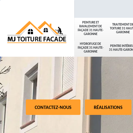
PEINTURE ET
TRAITEMENT D
RAVALEMENT DE
TOITURE 31 HAUT
FAÇADE 31 HAUTE-
GARONNE
GARONNE
HYDROFUGE DE
PEINTRE INTÉRIE
FAÇADE 31 HAUTE-
31 HAUTE-GARO
GARONNE
CONTACTEZ-NOUS
RÉALISATIONS