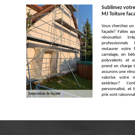
Sublimez votre
MJ Toiture fac
Vous cherchez un 
façade? Faites a
rénovation irr
professionnels
restaurer votre 
carrelage, en bé
polyvalents et 
prend en charge t
assurons une rénov
valorise votre 
extérieur? Co
personnalisé, et b
prix sont raisonna