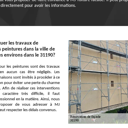
ut vous proposer de faire confiance à MJ Toiture facade. Il peut prop
 directement pour avoir les informations.
tuer les travaux de
peintures dans la ville de
es environs dans le 31190?
our les peintures sont des travaux
en aucun cas être négligés. Les
maisons sont invités à procéder à ce
on pour éviter une perte du charme
. Afin de réaliser ces interventions
caractère très difficile, il faut
ssionnel en la matière. Ainsi, nous
roposer de vous adresser à MJ
peut respecter les délais convenus.