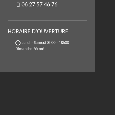
06 27 57 46 76
HORAIRE D'OUVERTURE
Lundi - Samedi
8h00 - 18h00
Dimanche Férmé