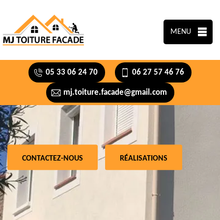
MENU
05 33 06 24 70
06 27 57 46 76
mj.toiture.facade@gmail.com
CONTACTEZ-NOUS
RÉALISATIONS