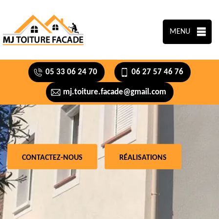
MENU
05 33 06 24 70
06 27 57 46 76
mj.toiture.facade@gmail.com
CONTACTEZ-NOUS
RÉALISATIONS