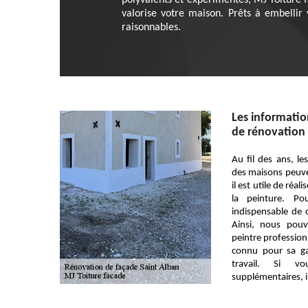
polyvalents et expérimentés, MJ Toiture f
valorise votre maison. Prêts à embellir 
raisonnables.
Les information
de rénovation 
Au fil des ans, le
des maisons peuv
il est utile de réa
la peinture. Po
indispensable de 
Ainsi, nous pou
peintre profession
connu pour sa ga
travail. Si v
supplémentaires, il