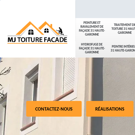
PEINTURE ET
TRAITEMENT D
RAVALEMENT DE
TOITURE 31 HAUT
FAÇADE 31 HAUTE-
GARONNE
GARONNE
HYDROFUGE DE
PEINTRE INTÉRIE
FAÇADE 31 HAUTE-
31 HAUTE-GARO
GARONNE
CONTACTEZ-NOUS
RÉALISATIONS