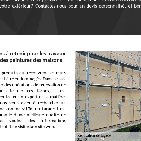
acade prend en charge tous les types de façades, et nous assurons u
votre extérieur? Contactez-nous pour un devis personnalisé, et béné
s à retenir pour les travaux
des peintures des maisons
s produits qui recouvrent les murs
ent être endommagés. Dans ce cas,
liser des opérations de rénovation de
ur effectuer ces tâches, il est
contacter un expert en la matière.
vons vous aider à rechercher un
nel comme MJ Toiture facade. Il est
rantie d'une meilleure qualité de
ous voulez des informations
 suffit de visiter son site web.