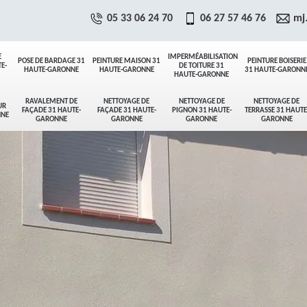
05 33 06 24 70
06 27 57 46 76
mj
E
IMPERMÉABILISATION
POSE DE BARDAGE 31
PEINTURE MAISON 31
PEINTURE BOISERIE
E-
DE TOITURE 31
HAUTE-GARONNE
HAUTE-GARONNE
31 HAUTE-GARONN
HAUTE-GARONNE
RAVALEMENT DE
NETTOYAGE DE
NETTOYAGE DE
NETTOYAGE DE
UR
FAÇADE 31 HAUTE-
FAÇADE 31 HAUTE-
PIGNON 31 HAUTE-
TERRASSE 31 HAUTE
NNE
GARONNE
GARONNE
GARONNE
GARONNE