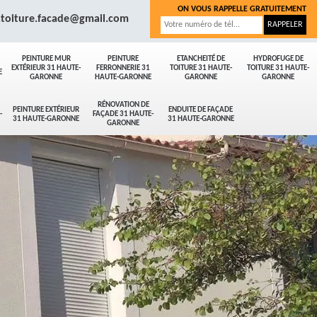
ON VOUS RAPPELLE GRATUITEMENT
.toiture.facade@gmail.com
PEINTURE MUR
PEINTURE
ETANCHEITÉ DE
HYDROFUGE DE
EXTÉRIEUR 31 HAUTE-
FERRONNERIE 31
TOITURE 31 HAUTE-
TOITURE 31 HAUTE-
E
GARONNE
HAUTE-GARONNE
GARONNE
GARONNE
RÉNOVATION DE
PEINTURE EXTÉRIEUR
ENDUITE DE FAÇADE
-
FAÇADE 31 HAUTE-
31 HAUTE-GARONNE
31 HAUTE-GARONNE
GARONNE