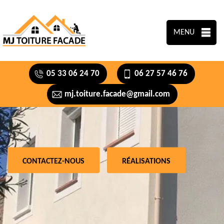
MENU
05 33 06 24 70
06 27 57 46 76
mj.toiture.facade@gmail.com
CONTACTEZ-NOUS
RÉALISATIONS