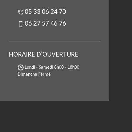
05 33 06 24 70
06 27 57 46 76
HORAIRE D'OUVERTURE
Lundi - Samedi
8h00 - 18h00
Dimanche Férmé