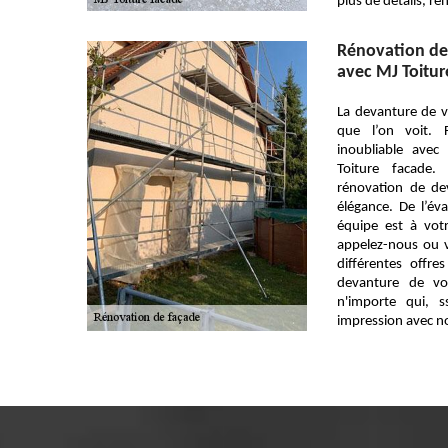
plus de détails, re
Rénovation de 
avec MJ Toitur
La devanture de v
que l’on voit. 
inoubliable ave
Toiture facade.
rénovation de de
élégance. De l’éval
équipe est à votr
appelez-nous ou v
différentes offre
devanture de vo
n'importe qui, s
impression avec no