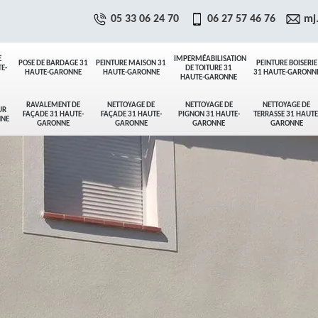
05 33 06 24 70
06 27 57 46 76
mj
E
IMPERMÉABILISATION
POSE DE BARDAGE 31
PEINTURE MAISON 31
PEINTURE BOISERIE
E-
DE TOITURE 31
HAUTE-GARONNE
HAUTE-GARONNE
31 HAUTE-GARONN
HAUTE-GARONNE
RAVALEMENT DE
NETTOYAGE DE
NETTOYAGE DE
NETTOYAGE DE
UR
FAÇADE 31 HAUTE-
FAÇADE 31 HAUTE-
PIGNON 31 HAUTE-
TERRASSE 31 HAUTE
NNE
GARONNE
GARONNE
GARONNE
GARONNE