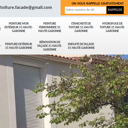
ON VOUS RAPPELLE GRATUITEMENT
.toiture.facade@gmail.com
PEINTURE MUR
PEINTURE
ETANCHEITÉ DE
HYDROFUGE DE
EXTÉRIEUR 31 HAUTE-
FERRONNERIE 31
TOITURE 31 HAUTE-
TOITURE 31 HAUTE-
E
GARONNE
HAUTE-GARONNE
GARONNE
GARONNE
RÉNOVATION DE
PEINTURE EXTÉRIEUR
ENDUITE DE FAÇADE
-
FAÇADE 31 HAUTE-
31 HAUTE-GARONNE
31 HAUTE-GARONNE
GARONNE