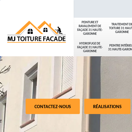
PEINTURE ET
TRAITEMENT D
RAVALEMENT DE
TOITURE 31 HAUT
FAÇADE 31 HAUTE-
GARONNE
GARONNE
HYDROFUGE DE
PEINTRE INTÉRIE
FAÇADE 31 HAUTE-
31 HAUTE-GARO
GARONNE
CONTACTEZ-NOUS
RÉALISATIONS