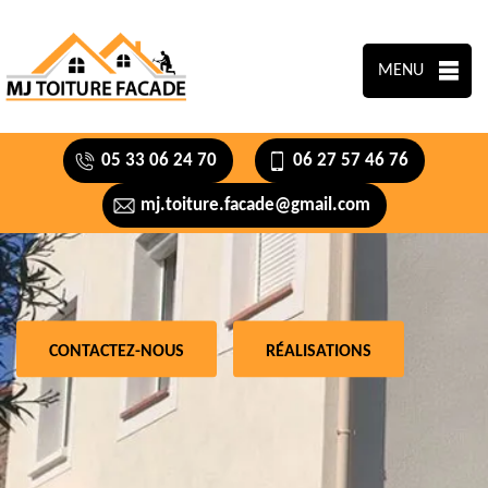
MENU
05 33 06 24 70
06 27 57 46 76
mj.toiture.facade@gmail.com
CONTACTEZ-NOUS
RÉALISATIONS