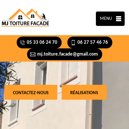
MENU
05 33 06 24 70
06 27 57 46 76
mj.toiture.facade@gmail.com
CONTACTEZ-NOUS
RÉALISATIONS