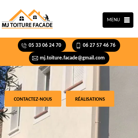
MENU
05 33 06 24 70
06 27 57 46 76
mj.toiture.facade@gmail.com
CONTACTEZ-NOUS
RÉALISATIONS