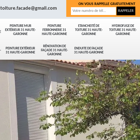
ON VOUS RAPPELLE GRATUITEMENT
.toiture.facade@gmail.com
PEINTURE MUR
PEINTURE
ETANCHEITÉ DE
HYDROFUGE DE
EXTÉRIEUR 31 HAUTE-
FERRONNERIE 31
TOITURE 31 HAUTE-
TOITURE 31 HAUTE-
E
GARONNE
HAUTE-GARONNE
GARONNE
GARONNE
RÉNOVATION DE
PEINTURE EXTÉRIEUR
ENDUITE DE FAÇADE
-
FAÇADE 31 HAUTE-
31 HAUTE-GARONNE
31 HAUTE-GARONNE
GARONNE