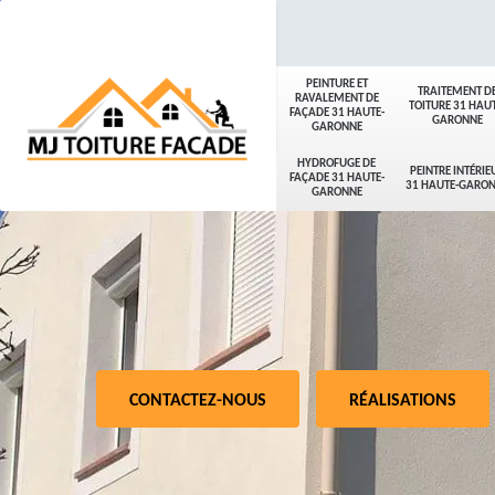
PEINTURE ET
TRAITEMENT D
RAVALEMENT DE
TOITURE 31 HAUT
FAÇADE 31 HAUTE-
GARONNE
GARONNE
HYDROFUGE DE
PEINTRE INTÉRIE
FAÇADE 31 HAUTE-
31 HAUTE-GARO
GARONNE
CONTACTEZ-NOUS
RÉALISATIONS