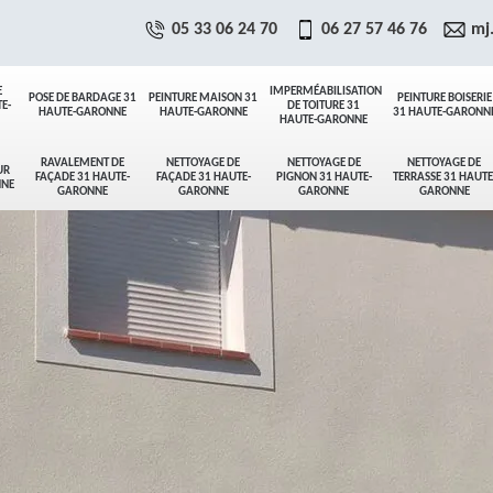
05 33 06 24 70
06 27 57 46 76
mj
E
IMPERMÉABILISATION
POSE DE BARDAGE 31
PEINTURE MAISON 31
PEINTURE BOISERIE
E-
DE TOITURE 31
HAUTE-GARONNE
HAUTE-GARONNE
31 HAUTE-GARONN
HAUTE-GARONNE
RAVALEMENT DE
NETTOYAGE DE
NETTOYAGE DE
NETTOYAGE DE
UR
FAÇADE 31 HAUTE-
FAÇADE 31 HAUTE-
PIGNON 31 HAUTE-
TERRASSE 31 HAUTE
NNE
GARONNE
GARONNE
GARONNE
GARONNE