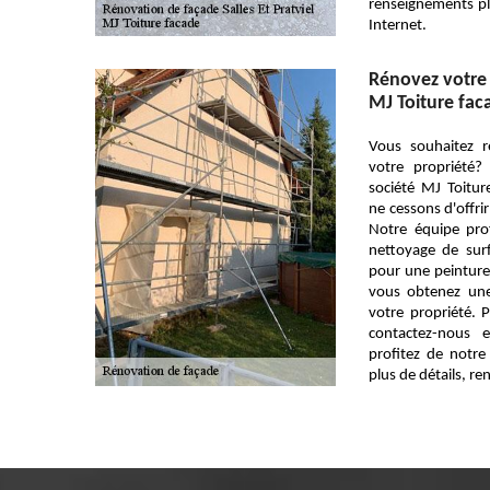
renseignements plus
Internet.
Rénovez votre 
MJ Toiture fac
Vous souhaitez r
votre propriété?
société MJ Toitu
ne cessons d'offrir
Notre équipe pro
nettoyage de surf
pour une peinture
vous obtenez une
votre propriété. 
contactez-nous 
profitez de notr
plus de détails, re