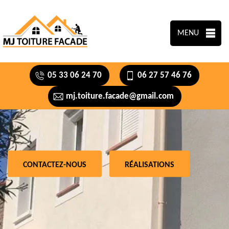
MENU
05 33 06 24 70
06 27 57 46 76
mj.toiture.facade@gmail.com
CONTACTEZ-NOUS
RÉALISATIONS