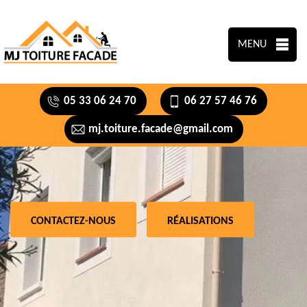
MENU
05 33 06 24 70
06 27 57 46 76
mj.toiture.facade@gmail.com
CONTACTEZ-NOUS
RÉALISATIONS