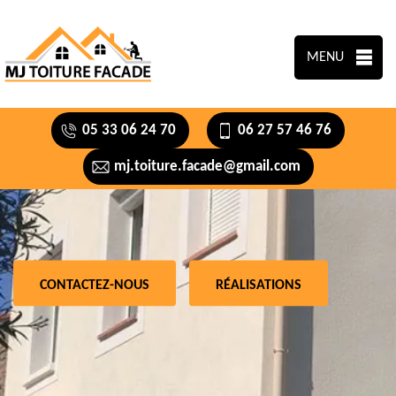
MENU
05 33 06 24 70
06 27 57 46 76
mj.toiture.facade@gmail.com
CONTACTEZ-NOUS
RÉALISATIONS