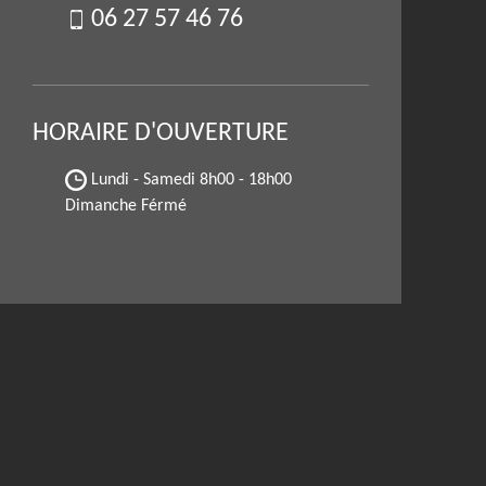
06 27 57 46 76
HORAIRE D'OUVERTURE
Lundi - Samedi
8h00 - 18h00
Dimanche Férmé