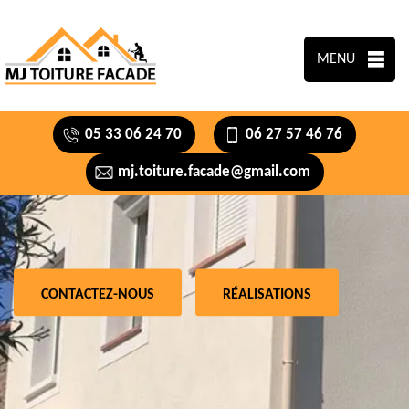
MENU
05 33 06 24 70
06 27 57 46 76
mj.toiture.facade@gmail.com
CONTACTEZ-NOUS
RÉALISATIONS