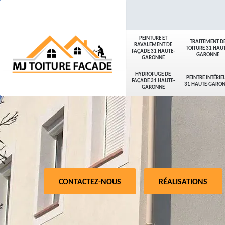
PEINTURE ET
TRAITEMENT D
RAVALEMENT DE
TOITURE 31 HAUT
FAÇADE 31 HAUTE-
GARONNE
GARONNE
HYDROFUGE DE
PEINTRE INTÉRIE
FAÇADE 31 HAUTE-
31 HAUTE-GARO
GARONNE
CONTACTEZ-NOUS
RÉALISATIONS