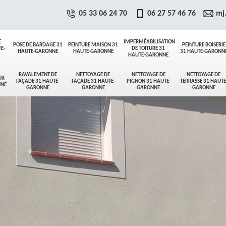
05 33 06 24 70
06 27 57 46 76
mj
E
IMPERMÉABILISATION
POSE DE BARDAGE 31
PEINTURE MAISON 31
PEINTURE BOISERIE
E-
DE TOITURE 31
HAUTE-GARONNE
HAUTE-GARONNE
31 HAUTE-GARONN
HAUTE-GARONNE
RAVALEMENT DE
NETTOYAGE DE
NETTOYAGE DE
NETTOYAGE DE
UR
FAÇADE 31 HAUTE-
FAÇADE 31 HAUTE-
PIGNON 31 HAUTE-
TERRASSE 31 HAUTE
NNE
GARONNE
GARONNE
GARONNE
GARONNE