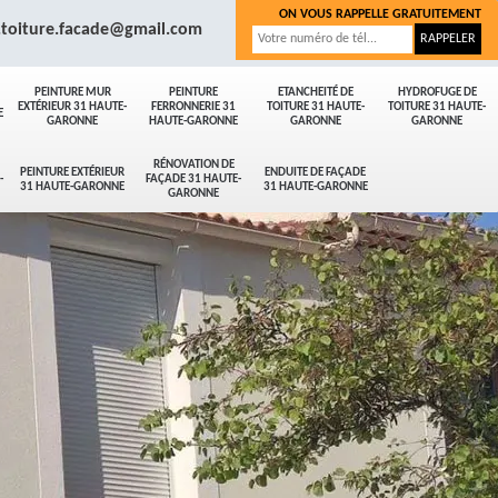
ON VOUS RAPPELLE GRATUITEMENT
.toiture.facade@gmail.com
PEINTURE MUR
PEINTURE
ETANCHEITÉ DE
HYDROFUGE DE
EXTÉRIEUR 31 HAUTE-
FERRONNERIE 31
TOITURE 31 HAUTE-
TOITURE 31 HAUTE-
E
GARONNE
HAUTE-GARONNE
GARONNE
GARONNE
RÉNOVATION DE
PEINTURE EXTÉRIEUR
ENDUITE DE FAÇADE
-
FAÇADE 31 HAUTE-
31 HAUTE-GARONNE
31 HAUTE-GARONNE
GARONNE