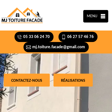
MENU
05 33 06 24 70
06 27 57 46 76
mj.toiture.facade@gmail.com
CONTACTEZ-NOUS
RÉALISATIONS