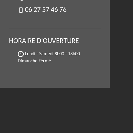
06 27 57 46 76
HORAIRE D'OUVERTURE
Lundi - Samedi
8h00 - 18h00
Dimanche Férmé