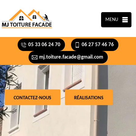
MENU
05 33 06 24 70
06 27 57 46 76
mj.toiture.facade@gmail.com
CONTACTEZ-NOUS
RÉALISATIONS