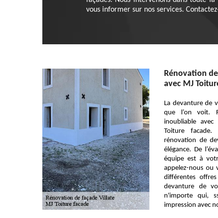
façades. Nous intervenons dans toute la
vous informer sur nos services. Contactez
Rénovation de 
avec MJ Toitur
La devanture de v
que l’on voit. 
inoubliable ave
Toiture facade.
rénovation de de
élégance. De l’éval
équipe est à votr
appelez-nous ou v
différentes offre
devanture de vo
n'importe qui, s
impression avec no