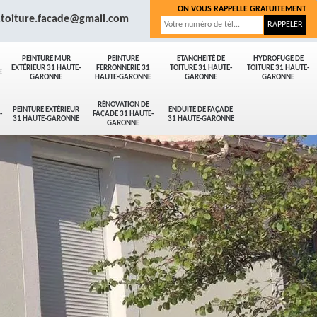
ON VOUS RAPPELLE GRATUITEMENT
.toiture.facade@gmail.com
PEINTURE MUR
PEINTURE
ETANCHEITÉ DE
HYDROFUGE DE
EXTÉRIEUR 31 HAUTE-
FERRONNERIE 31
TOITURE 31 HAUTE-
TOITURE 31 HAUTE-
E
GARONNE
HAUTE-GARONNE
GARONNE
GARONNE
RÉNOVATION DE
PEINTURE EXTÉRIEUR
ENDUITE DE FAÇADE
-
FAÇADE 31 HAUTE-
31 HAUTE-GARONNE
31 HAUTE-GARONNE
GARONNE