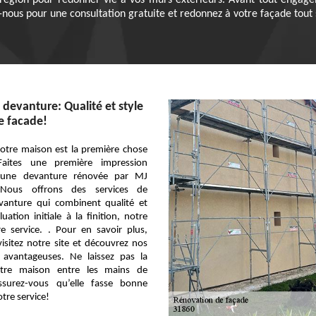
 région pour redonner vie à vos murs extérieurs. Avant tout engagem
-nous pour une consultation gratuite et redonnez à votre façade tout 
devanture: Qualité et style
e facade!
otre maison est la première chose
Faites une première impression
c une devanture rénovée par MJ
 Nous offrons des services de
vanture qui combinent qualité et
uation initiale à la finition, notre
e service. . Pour en savoir plus,
isitez notre site et découvrez nos
s avantageuses. Ne laissez pas la
tre maison entre les mains de
ssurez-vous qu’elle fasse bonne
tre service!