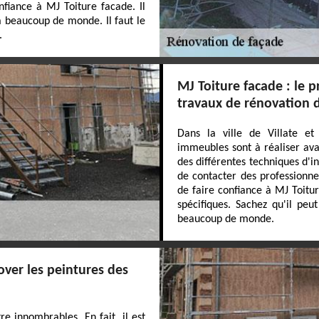
nfiance à MJ Toiture facade. Il
à beaucoup de monde. Il faut le
.
MJ Toiture facade : le p
travaux de rénovation 
Dans la ville de Villate et
immeubles sont à réaliser avan
des différentes techniques d'in
de contacter des professionne
de faire confiance à MJ Toitur
spécifiques. Sachez qu'il peu
beaucoup de monde.
over les peintures des
e innombrables. En fait, il est