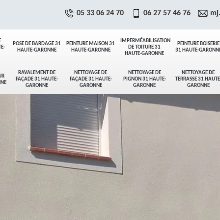
05 33 06 24 70
06 27 57 46 76
mj
E
IMPERMÉABILISATION
POSE DE BARDAGE 31
PEINTURE MAISON 31
PEINTURE BOISERIE
E-
DE TOITURE 31
HAUTE-GARONNE
HAUTE-GARONNE
31 HAUTE-GARONN
HAUTE-GARONNE
RAVALEMENT DE
NETTOYAGE DE
NETTOYAGE DE
NETTOYAGE DE
UR
FAÇADE 31 HAUTE-
FAÇADE 31 HAUTE-
PIGNON 31 HAUTE-
TERRASSE 31 HAUTE
NNE
GARONNE
GARONNE
GARONNE
GARONNE