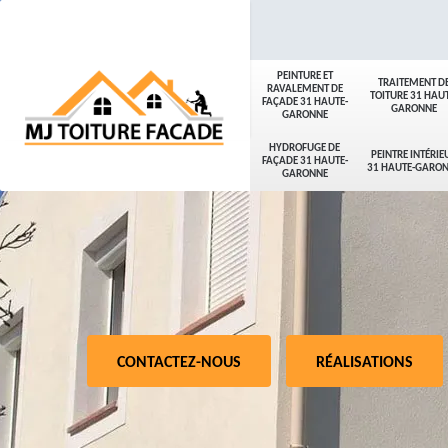
PEINTURE ET
TRAITEMENT D
RAVALEMENT DE
TOITURE 31 HAUT
FAÇADE 31 HAUTE-
GARONNE
GARONNE
HYDROFUGE DE
PEINTRE INTÉRIE
FAÇADE 31 HAUTE-
31 HAUTE-GARO
GARONNE
CONTACTEZ-NOUS
RÉALISATIONS