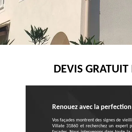
DEVIS GRATUIT
Renouez avec la perfection
Vos façades montrent des signes de viei
Villate 31860 et recherchez un expert p