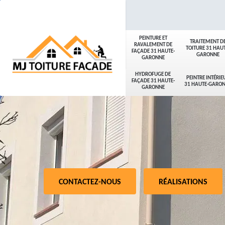
PEINTURE ET
TRAITEMENT D
RAVALEMENT DE
TOITURE 31 HAUT
FAÇADE 31 HAUTE-
GARONNE
GARONNE
HYDROFUGE DE
PEINTRE INTÉRIE
FAÇADE 31 HAUTE-
31 HAUTE-GARO
GARONNE
CONTACTEZ-NOUS
RÉALISATIONS