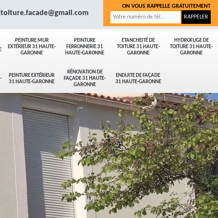
ON VOUS RAPPELLE GRATUITEMENT
.toiture.facade@gmail.com
PEINTURE MUR
PEINTURE
ETANCHEITÉ DE
HYDROFUGE DE
EXTÉRIEUR 31 HAUTE-
FERRONNERIE 31
TOITURE 31 HAUTE-
TOITURE 31 HAUTE-
E
GARONNE
HAUTE-GARONNE
GARONNE
GARONNE
RÉNOVATION DE
PEINTURE EXTÉRIEUR
ENDUITE DE FAÇADE
-
FAÇADE 31 HAUTE-
31 HAUTE-GARONNE
31 HAUTE-GARONNE
GARONNE