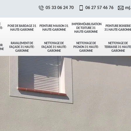
05 33 06 24 70
06 27 57 46 76
mj
E
IMPERMÉABILISATION
POSE DE BARDAGE 31
PEINTURE MAISON 31
PEINTURE BOISERIE
E-
DE TOITURE 31
HAUTE-GARONNE
HAUTE-GARONNE
31 HAUTE-GARONN
HAUTE-GARONNE
RAVALEMENT DE
NETTOYAGE DE
NETTOYAGE DE
NETTOYAGE DE
UR
FAÇADE 31 HAUTE-
FAÇADE 31 HAUTE-
PIGNON 31 HAUTE-
TERRASSE 31 HAUTE
NNE
GARONNE
GARONNE
GARONNE
GARONNE