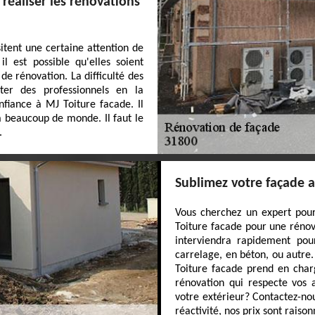
réaliser les rénovations
tent une certaine attention de
l est possible qu'elles soient
 de rénovation. La difficulté des
cter des professionnels en la
nfiance à MJ Toiture facade. Il
à beaucoup de monde. Il faut le
.
Sublimez votre façade a
Vous cherchez un expert pour
Toiture facade pour une rénov
interviendra rapidement pour
carrelage, en béton, ou autre
Toiture facade prend en char
rénovation qui respecte vos a
votre extérieur? Contactez-nou
réactivité, nos prix sont raison