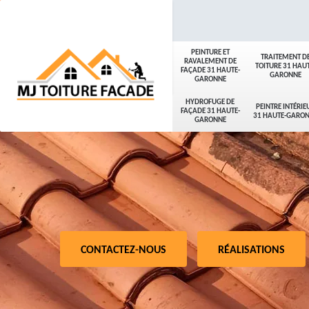
PEINTURE ET
TRAITEMENT D
RAVALEMENT DE
TOITURE 31 HAUT
FAÇADE 31 HAUTE-
GARONNE
GARONNE
HYDROFUGE DE
PEINTRE INTÉRIE
FAÇADE 31 HAUTE-
31 HAUTE-GARO
GARONNE
CONTACTEZ-NOUS
RÉALISATIONS