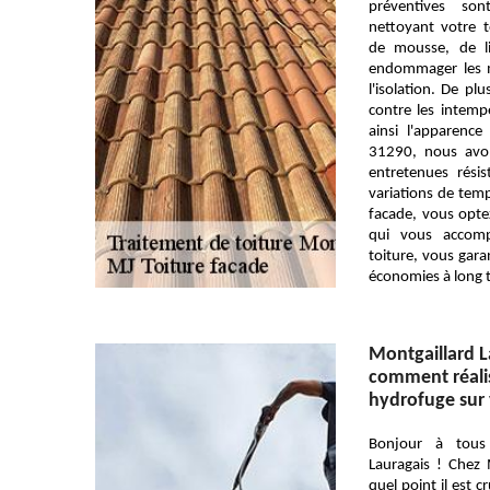
préventives son
nettoyant votre t
de mousse, de l
endommager les ma
l'isolation. De pl
contre les intemp
ainsi l'apparence
31290, nous avon
entretenues rési
variations de temp
facade, vous opte
qui vous accomp
toiture, vous garan
économies à long 
Montgaillard L
comment réali
hydrofuge sur v
Bonjour à tous 
Lauragais ! Chez
quel point il est 