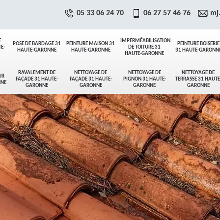
05 33 06 24 70
06 27 57 46 76
mj
E
IMPERMÉABILISATION
POSE DE BARDAGE 31
PEINTURE MAISON 31
PEINTURE BOISERIE
E-
DE TOITURE 31
HAUTE-GARONNE
HAUTE-GARONNE
31 HAUTE-GARONN
HAUTE-GARONNE
RAVALEMENT DE
NETTOYAGE DE
NETTOYAGE DE
NETTOYAGE DE
UR
FAÇADE 31 HAUTE-
FAÇADE 31 HAUTE-
PIGNON 31 HAUTE-
TERRASSE 31 HAUTE
NNE
GARONNE
GARONNE
GARONNE
GARONNE