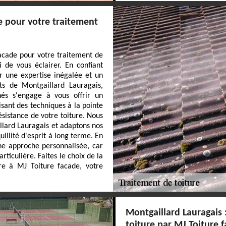
e pour votre traitement
acade pour votre traitement de
 de vous éclairer. En confiant
r une expertise inégalée et un
nts de Montgaillard Lauragais,
és s'engage à vous offrir un
isant des techniques à la pointe
ésistance de votre toiture. Nous
llard Lauragais et adaptons nos
illité d'esprit à long terme. En
une approche personnalisée, car
rticulière. Faites le choix de la
ure à MJ Toiture facade, votre
Montgaillard Lauragais 
toiture par MJ Toiture 