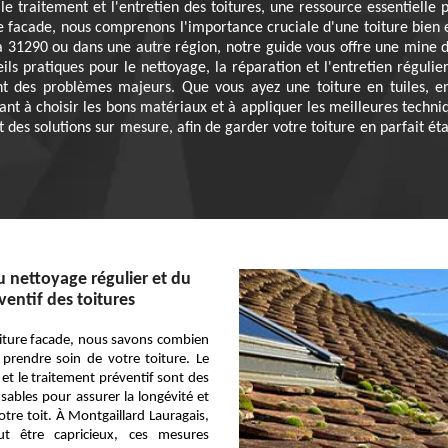
 traitement et l'entretien des toitures, une ressource essentielle 
re facade, nous comprenons l'importance cruciale d'une toiture bien
 à 31290 ou dans une autre région, notre guide vous offre une mine 
ls pratiques pour le nettoyage, la réparation et l'entretien régulier
ent des problèmes majeurs. Que vous ayez une toiture en tuiles, e
t à choisir les bons matériaux et à appliquer les meilleures techniq
t des solutions sur mesure, afin de garder votre toiture en parfait éta
u nettoyage régulier et du
ventif des toitures
iture facade, nous savons combien
e prendre soin de votre toiture. Le
 et le traitement préventif sont des
sables pour assurer la longévité et
otre toit. À Montgaillard Lauragais,
ut être capricieux, ces mesures