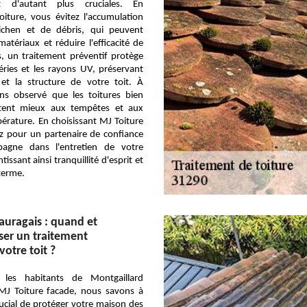
t d'autant plus cruciales. En
oiture, vous évitez l'accumulation
ichen et de débris, qui peuvent
tériaux et réduire l'efficacité de
us, un traitement préventif protège
éries et les rayons UV, préservant
 et la structure de votre toit. À
s observé que les toitures bien
stent mieux aux tempêtes et aux
érature. En choisissant MJ Toiture
z pour un partenaire de confiance
agne dans l'entretien de votre
tissant ainsi tranquillité d'esprit et
terme.
auragais : quand et
ser un traitement
otre toit ?
les habitants de Montgaillard
 MJ Toiture facade, nous savons à
crucial de protéger votre maison des