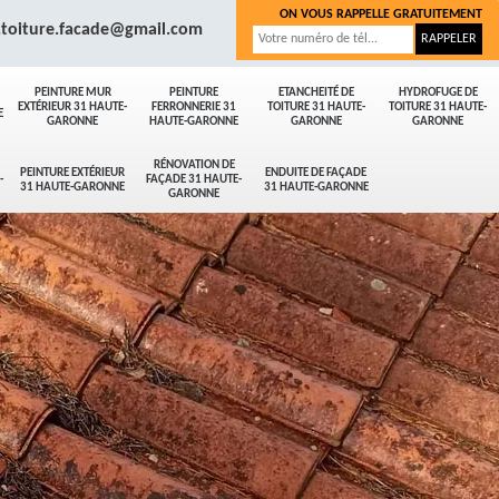
ON VOUS RAPPELLE GRATUITEMENT
.toiture.facade@gmail.com
PEINTURE MUR
PEINTURE
ETANCHEITÉ DE
HYDROFUGE DE
EXTÉRIEUR 31 HAUTE-
FERRONNERIE 31
TOITURE 31 HAUTE-
TOITURE 31 HAUTE-
E
GARONNE
HAUTE-GARONNE
GARONNE
GARONNE
RÉNOVATION DE
PEINTURE EXTÉRIEUR
ENDUITE DE FAÇADE
-
FAÇADE 31 HAUTE-
31 HAUTE-GARONNE
31 HAUTE-GARONNE
GARONNE