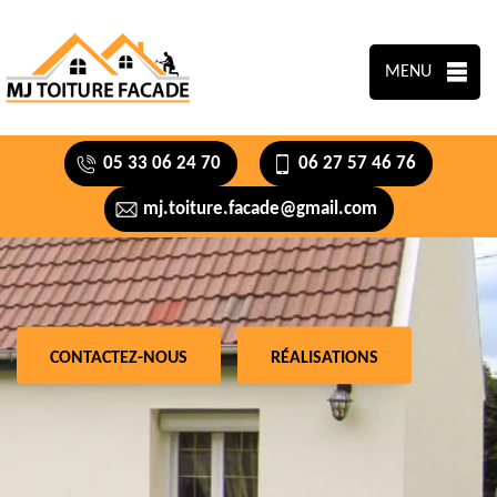
MENU
05 33 06 24 70
06 27 57 46 76
mj.toiture.facade@gmail.com
CONTACTEZ-NOUS
RÉALISATIONS