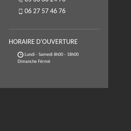
06 27 57 46 76
HORAIRE D'OUVERTURE
Lundi - Samedi
8h00 - 18h00
Dimanche Férmé