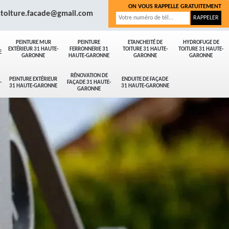
ON VOUS RAPPELLE GRATUITEMENT
.toiture.facade@gmail.com
PEINTURE MUR
PEINTURE
ETANCHEITÉ DE
HYDROFUGE DE
EXTÉRIEUR 31 HAUTE-
FERRONNERIE 31
TOITURE 31 HAUTE-
TOITURE 31 HAUTE-
E
GARONNE
HAUTE-GARONNE
GARONNE
GARONNE
RÉNOVATION DE
PEINTURE EXTÉRIEUR
ENDUITE DE FAÇADE
-
FAÇADE 31 HAUTE-
31 HAUTE-GARONNE
31 HAUTE-GARONNE
GARONNE