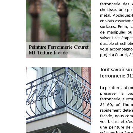
ferronnerie des 
choisissez une pe
métal. Appliquez-
en vous assurant 
surfaces. Enfin, 
de manipuler ou 
suivant ces étapes
durable et esthét
vous accompagnon
projet à Couret, 3
Tout savoir sur
ferronnerie 31
La peinture antirou
préserver la be
ferronnerie, surt
31160, où l'humi
rapidement détér
facade, nous com
vos biens, et c'
une peinture de q