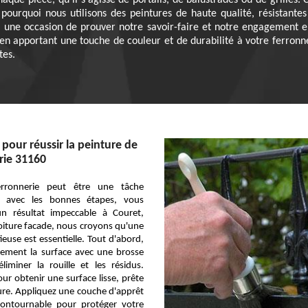
aque pièce, qu'il s'agisse de portails, de balustrades ou de grilles
st pourquoi nous utilisons des peintures de haute qualité, résistant
, une occasion de prouver notre savoir-faire et notre engagement e
en apportant une touche de couleur et de durabilité à votre ferronne
tes.
 pour réussir la peinture de
rie 31160
erronnerie peut être une tâche
is avec les bonnes étapes, vous
n résultat impeccable à Couret,
iture facade, nous croyons qu'une
euse est essentielle. Tout d'abord,
sement la surface avec une brosse
liminer la rouille et les résidus.
ur obtenir une surface lisse, prête
ture. Appliquez une couche d'apprêt
ncontournable pour protéger votre