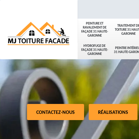
PEINTURE ET
TRAITEMENT D
RAVALEMENT DE
TOITURE 31 HAUT
FAÇADE 31 HAUTE-
GARONNE
GARONNE
HYDROFUGE DE
PEINTRE INTÉRIE
FAÇADE 31 HAUTE-
31 HAUTE-GARO
GARONNE
CONTACTEZ-NOUS
RÉALISATIONS