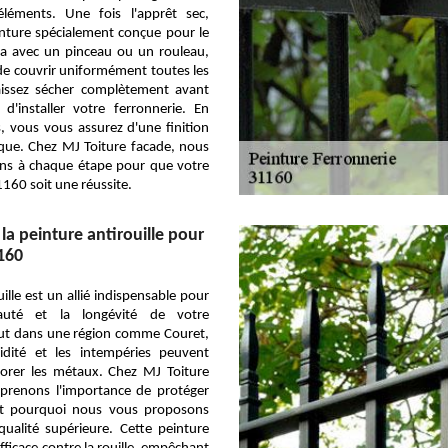
éléments. Une fois l'apprêt sec,
inture spécialement conçue pour le
la avec un pinceau ou un rouleau,
de couvrir uniformément toutes les
laissez sécher complètement avant
d'installer votre ferronnerie. En
, vous vous assurez d'une finition
ique. Chez MJ Toiture facade, nous
s à chaque étape pour que votre
1160 soit une réussite.
 la peinture antirouille pour
160
ille est un allié indispensable pour
auté et la longévité de votre
out dans une région comme Couret,
dité et les intempéries peuvent
iorer les métaux. Chez MJ Toiture
prenons l'importance de protéger
est pourquoi nous vous proposons
ualité supérieure. Cette peinture