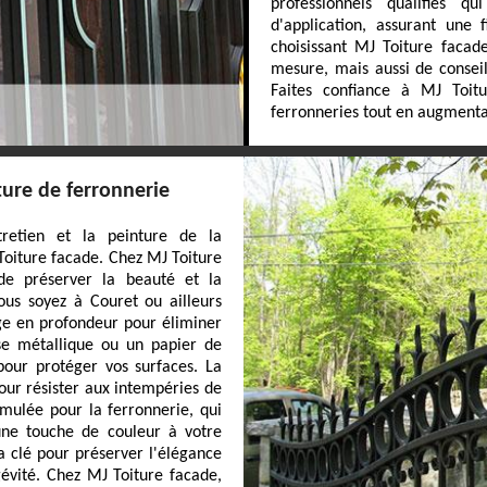
professionnels qualifiés q
d'application, assurant une 
choisissant MJ Toiture facad
mesure, mais aussi de conseils
Faites confiance à MJ Toit
ferronneries tout en augmentant
ture de ferronnerie
retien et la peinture de la
Toiture facade. Chez MJ Toiture
de préserver la beauté et la
ous soyez à Couret ou ailleurs
e en profondeur pour éliminer
sse métallique ou un papier de
 pour protéger vos surfaces. La
pour résister aux intempéries de
mulée pour la ferronnerie, qui
 une touche de couleur à votre
la clé pour préserver l'élégance
gévité. Chez MJ Toiture facade,