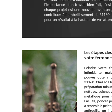
mettent un point d'honneur à sublimer ch
l'importance d'un travail bien fait, c'e
chaque projet est une nouvelle aventure
contribuer à l'embellissement de 31160, 
pour un résultat à la hauteur de vos atten
Les étapes clés
votre ferronne
Peindre votre f
intimidante, ma
pouvez obtenir u
31160. Chez MJ To
préparation minuti
nettoyez soigneu
métallique pour é
Ensuite, poncez po
à recevoir la pein
antirouille, un i