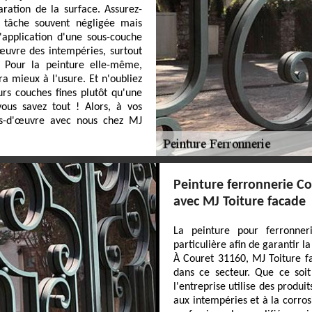
aration de la surface. Assurez-
e tâche souvent négligée mais
'application d'une sous-couche
 œuvre des intempéries, surtout
. Pour la peinture elle-même,
ra mieux à l'usure. Et n'oubliez
urs couches fines plutôt qu'une
vous savez tout ! Alors, à vos
fs-d'œuvre avec nous chez MJ
Peinture ferronnerie Cou
avec MJ Toiture facade
La peinture pour ferronner
particulière afin de garantir la
À Couret 31160, MJ Toiture fa
dans ce secteur. Que ce soit 
l'entreprise utilise des produ
aux intempéries et à la corro