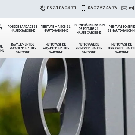
05 33 06 24 70
06 27 57 46 76
mj
E
IMPERMÉABILISATION
POSE DE BARDAGE 31
PEINTURE MAISON 31
PEINTURE BOISERIE
E-
DE TOITURE 31
HAUTE-GARONNE
HAUTE-GARONNE
31 HAUTE-GARONN
HAUTE-GARONNE
RAVALEMENT DE
NETTOYAGE DE
NETTOYAGE DE
NETTOYAGE DE
UR
FAÇADE 31 HAUTE-
FAÇADE 31 HAUTE-
PIGNON 31 HAUTE-
TERRASSE 31 HAUTE
NNE
GARONNE
GARONNE
GARONNE
GARONNE