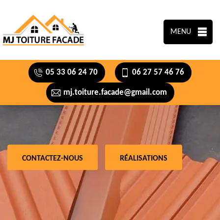
MENU
05 33 06 24 70
06 27 57 46 76
mj.toiture.facade@gmail.com
CONTACTEZ-NOUS
RÉALISATIONS