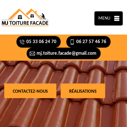
MENU
05 33 06 24 70
06 27 57 46 76
mj.toiture.facade@gmail.com
CONTACTEZ-NOUS
RÉALISATIONS