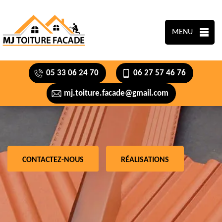
MENU
05 33 06 24 70
06 27 57 46 76
mj.toiture.facade@gmail.com
CONTACTEZ-NOUS
RÉALISATIONS