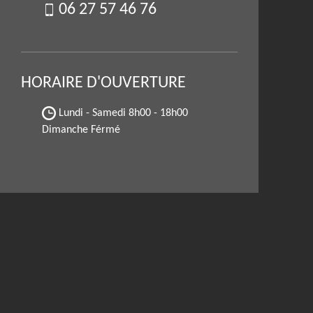
06 27 57 46 76
HORAIRE D'OUVERTURE
Lundi - Samedi
8h00 - 18h00
Dimanche Férmé