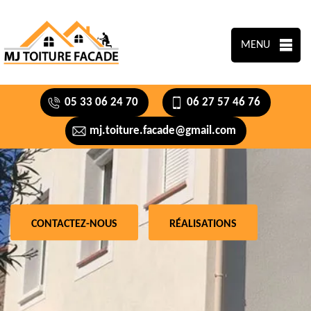
MENU
05 33 06 24 70
06 27 57 46 76
mj.toiture.facade@gmail.com
CONTACTEZ-NOUS
RÉALISATIONS