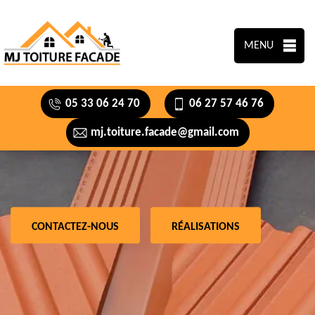
MENU
05 33 06 24 70
06 27 57 46 76
mj.toiture.facade@gmail.com
CONTACTEZ-NOUS
RÉALISATIONS