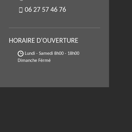
06 27 57 46 76
HORAIRE D'OUVERTURE
Lundi - Samedi
8h00 - 18h00
Dimanche Férmé