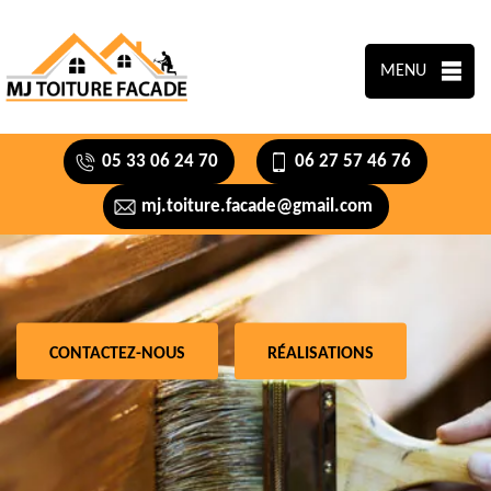
MENU
05 33 06 24 70
06 27 57 46 76
mj.toiture.facade@gmail.com
CONTACTEZ-NOUS
RÉALISATIONS