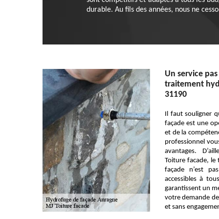
sont compétitifs et adaptés à tous les bu
durable. Au fils des années, nous ne cesso
Un service pas
traitement hyd
31190
Il faut souligner 
façade est une opé
et de la compétenc
professionnel vous
avantages. D’ail
Toiture facade, le
façade n’est pa
accessibles à tou
garantissent un m
votre demande de 
et sans engagemen