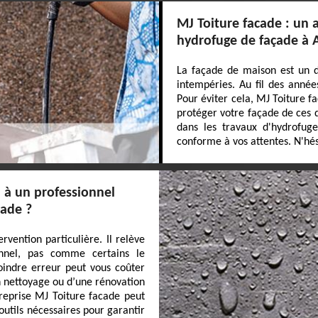
MJ Toiture facade : un a
hydrofuge de façade à 
La façade de maison est un d
intempéries. Au fil des années
Pour éviter cela, MJ Toiture f
protéger votre façade de ces d
dans les travaux d'hydrofuge
conforme à vos attentes. N'hési
l à un professionnel
çade ?
rvention particulière. Il relève
nnel, pas comme certains le
moindre erreur peut vous coûter
un nettoyage ou d’une rénovation
reprise MJ Toiture facade peut
outils nécessaires pour garantir