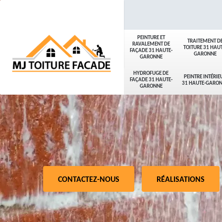
PEINTURE ET
TRAITEMENT D
RAVALEMENT DE
TOITURE 31 HAUT
FAÇADE 31 HAUTE-
GARONNE
GARONNE
HYDROFUGE DE
PEINTRE INTÉRIE
FAÇADE 31 HAUTE-
31 HAUTE-GARO
GARONNE
CONTACTEZ-NOUS
RÉALISATIONS