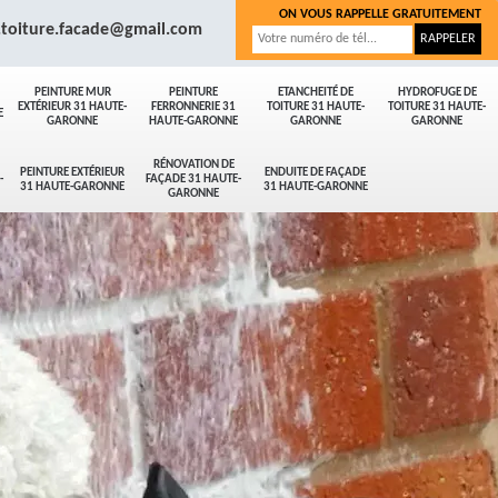
ON VOUS RAPPELLE GRATUITEMENT
.toiture.facade@gmail.com
PEINTURE MUR
PEINTURE
ETANCHEITÉ DE
HYDROFUGE DE
EXTÉRIEUR 31 HAUTE-
FERRONNERIE 31
TOITURE 31 HAUTE-
TOITURE 31 HAUTE-
E
GARONNE
HAUTE-GARONNE
GARONNE
GARONNE
RÉNOVATION DE
PEINTURE EXTÉRIEUR
ENDUITE DE FAÇADE
-
FAÇADE 31 HAUTE-
31 HAUTE-GARONNE
31 HAUTE-GARONNE
GARONNE