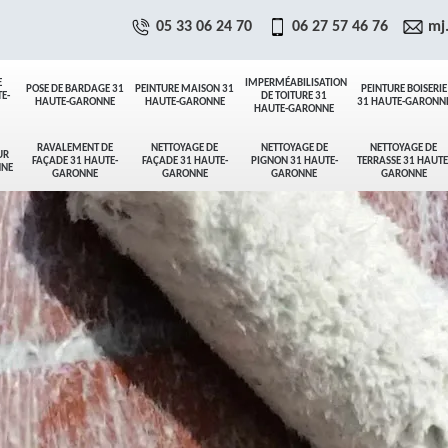
05 33 06 24 70
06 27 57 46 76
mj
E
IMPERMÉABILISATION
POSE DE BARDAGE 31
PEINTURE MAISON 31
PEINTURE BOISERIE
E-
DE TOITURE 31
HAUTE-GARONNE
HAUTE-GARONNE
31 HAUTE-GARONN
HAUTE-GARONNE
RAVALEMENT DE
NETTOYAGE DE
NETTOYAGE DE
NETTOYAGE DE
UR
FAÇADE 31 HAUTE-
FAÇADE 31 HAUTE-
PIGNON 31 HAUTE-
TERRASSE 31 HAUTE
NNE
GARONNE
GARONNE
GARONNE
GARONNE