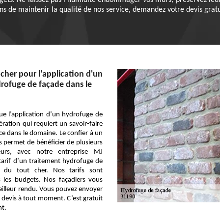
dgets. Ne laissez pas l'humidité endommager vos murs, préservez leur 
ns de maintenir la qualité de nos service, demandez votre devis gratu
 cher pour l'application d'un
rofuge de façade dans le
que l’application d’un hydrofuge de
ration qui requiert un savoir-faire
e dans le domaine. Le confier à un
 permet de bénéficier de plusieurs
leurs, avec notre entreprise MJ
 tarif d’un traitement hydrofuge de
s du tout cher. Nos tarifs sont
s les budgets. Nos façadiers vous
eilleur rendu. Vous pouvez envoyer
devis à tout moment. C’est gratuit
t.