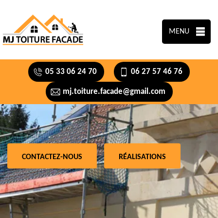
MENU
05 33 06 24 70
06 27 57 46 76
mj.toiture.facade@gmail.com
CONTACTEZ-NOUS
RÉALISATIONS