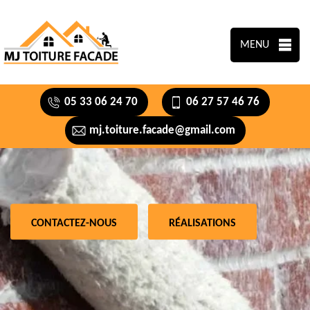
MENU
05 33 06 24 70
06 27 57 46 76
mj.toiture.facade@gmail.com
CONTACTEZ-NOUS
RÉALISATIONS